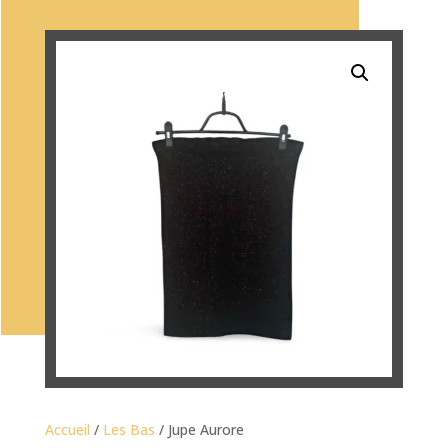
Accueil
/
Les Bas
/ Jupe Aurore