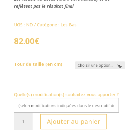
reflètent pas le résultat final
UGS :
ND
Catégorie :
Les Bas
82.00
€
Tour de taille (en cm)
Quelle(s) modification(s) souhaitez vous apporter ?
quantité
Ajouter au panier
de
Jupe
Aurore